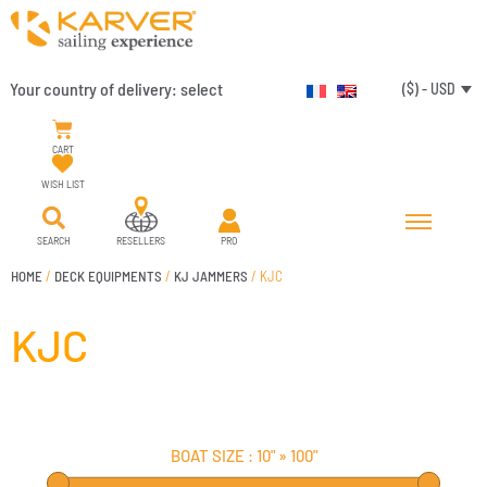
Your country of delivery:
select
($) - USD
CART
WISH LIST
SEARCH
RESELLERS
PRO
HOME
/
DECK EQUIPMENTS
/
KJ JAMMERS
/ KJC
KJC
BOAT SIZE :
10"
»
100"