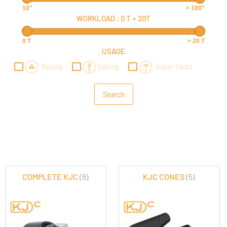
10"
> 100"
WORKLOAD :
0 T
»
20T
0 T
> 20 T
USAGE
Racing
Sailing
Super Yacht
COMPLETE KJC
(5)
KJC CONES
(5)