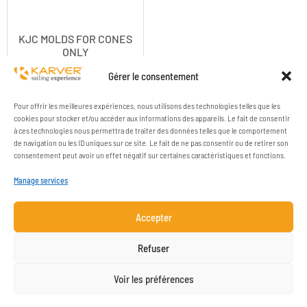
KJC MOLDS FOR CONES
ONLY
Gérer le consentement
Pour offrir les meilleures expériences, nous utilisons des technologies telles que les
cookies pour stocker et/ou accéder aux informations des appareils. Le fait de consentir
à ces technologies nous permettra de traiter des données telles que le comportement
de navigation ou les ID uniques sur ce site. Le fait de ne pas consentir ou de retirer son
consentement peut avoir un effet négatif sur certaines caractéristiques et fonctions.
Manage services
Accepter
COMPANY
RESOURCES
Refuser
CONTACT
LEGAL NOTICE
Voir les préférences
NEWSLETTER SUBSCRIPTION