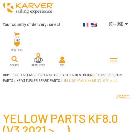
Your country of delivery:
select
($) - USD
CART
WISH LIST
SEARCH
RESELLERS
PRO
HOME
/
KF FURLERS
/
FURLER SPARE PARTS & DESTOCKING
/
FURLERS SPARE
PARTS
/
KF V3 FURLER SPARE PARTS
/ YELLOW PARTS KF8.0 (V3 2021 > …)
USAGE
YELLOW PARTS KF8.0
(V3 2021 > …)