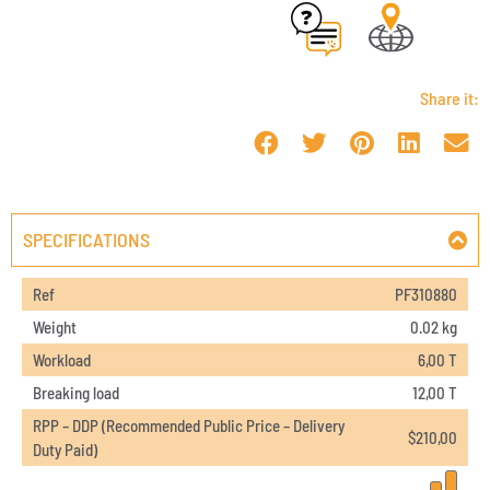
Share it:
SPECIFICATIONS
Ref
PF310880
Weight
0.02 kg
Workload
6,00 T
Breaking load
12,00 T
RPP – DDP (Recommended Public Price – Delivery
$
210,00
Duty Paid)