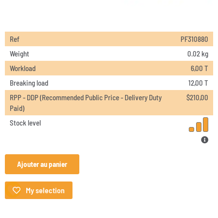
Ref
PF310880
Weight
0.02 kg
Workload
6,00 T
Breaking load
12,00 T
RPP - DDP (Recommended Public Price - Delivery Duty
$
210,00
Paid)
Stock level
Ajouter au panier
My selection