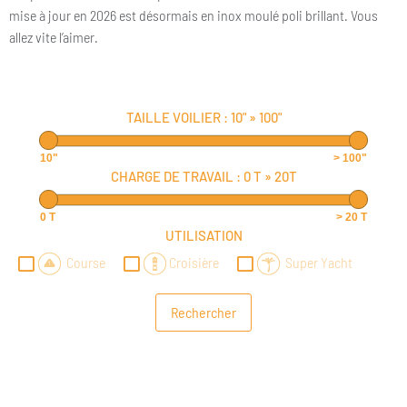
mise à jour en 2026 est désormais en inox moulé poli brillant. Vous
allez vite l’aimer.
TAILLE VOILIER :
10"
»
100"
10"
> 100"
CHARGE DE TRAVAIL :
0 T
»
20T
0 T
> 20 T
UTILISATION
Course
Croisière
Super Yacht