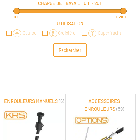
CHARGE DE TRAVAIL :
0 T
»
20T
0 T
> 20 T
UTILISATION
Course
Croisière
Super Yacht
ENROULEURS MANUELS
(6)
ACCESSOIRES
ENROULEURS
(59)