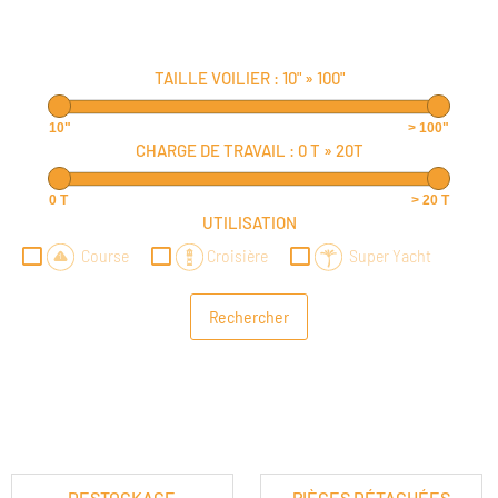
TAILLE VOILIER :
10"
»
100"
10"
> 100"
CHARGE DE TRAVAIL :
0 T
»
20T
0 T
> 20 T
UTILISATION
Course
Croisière
Super Yacht
DESTOCKAGE
PIÈCES DÉTACHÉES