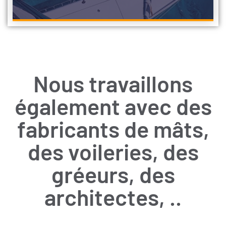
Gérer les services
Accepter
Refuser
Nous travaillons
Voir les préférences
également avec des
Mentions légales
fabricants de mâts,
des voileries, des
gréeurs, des
architectes, ..