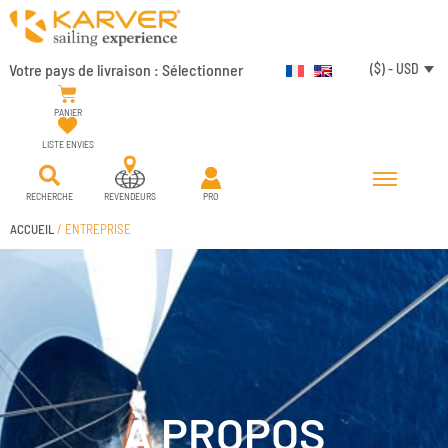
Votre pays de livraison :
Sélectionner
($) - USD
PANIER
LISTE ENVIES
RECHERCHE
REVENDEURS
PRO
ACCUEIL
/ ENTREPRISE
À PROPOS