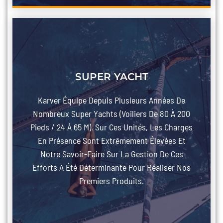
SUPER YACHT
Karver Équipe Depuis Plusieurs Années De
Nombreux Super Yachts (voiliers De 80 À 200
Pieds / 24 À 65 M). Sur Ces Unités, Les Charges
En Présence Sont Extrêmement Élevées Et
Notre Savoir-Faire Sur La Gestion De Ces
Efforts A Été Déterminante Pour Réaliser Nos
Gérer le consentement
Premiers Produits.
Pour offrir les meilleures expériences, nous utilisons des technologies telles que les cookie
accéder aux informations des appareils. Le fait de consentir à ces technologies nous permett
données telles que le comportement de navigation ou les ID uniques sur ce site. Le fait de n
retirer son consentement peut avoir un effet négatif sur certaines caractéristiques et fonct