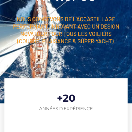
NOUS CONCEVONS DE L’ACCASTILLAGE
PERFORMANT, INNOVANT AVEC UN DESIGN
NOVATEUR POUR TOUS LES VOILIERS
(COURSE, PLAISANCE & SUPER YACHT).
+
20
ANNÉES D'EXPÉRIENCE