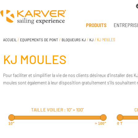
PRODUITS
ENTREPRIS
ACCUEIL
/
EQUIPEMENTS DE PONT
/
BLOQUEURS KJ
/
KJ
/ KJ MOULES
KJ MOULES
Pour faciliter et simplifier la vie de nos clients désireux d’installer 
moules sont également à leur disposition gratuitement s’ils souhaitent
TAILLE VOILIER :
10"
»
100"
C
10"
> 100"
0 T