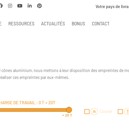
Votre pays de livra
E
RESSOURCES
ACTUALITÉS
BONUS
CONTACT
des KJ cônes aluminium, nous mettons à leur disposition des empreintes de m
 réaliser ces empreintes par eux-mêmes.
HARGE DE TRAVAIL :
0 T
»
20T
Course
> 20 T