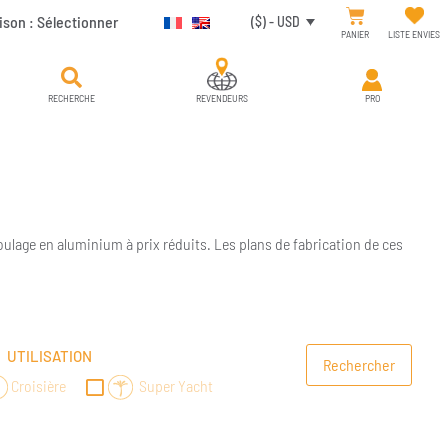
ison :
Sélectionner
($) - USD
PANIER
LISTE ENVIES
RECHERCHE
REVENDEURS
PRO
oulage en aluminium à prix réduits. Les plans de fabrication de ces
UTILISATION
Croisière
Super Yacht