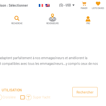
ison :
Sélectionner
($) - USD
PANIER
LISTE ENVIES
RECHERCHE
REVENDEURS
PRO
 s’ adaptent parfaitement à nos emmagasineurs et améliorent la
 sont compatibles avec tous les emmagasineurs…y compris ceux de nos
UTILISATION
Croisière
Super Yacht