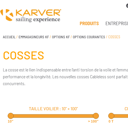
PRODUITS
ENTREPRIS
ACCUEIL
/
EMMAGASINEURS KF
/
OPTIONS KF
/
OPTIONS COURANTES
/ COSSES
COSSES
La cosse est le lien indispensable entre l’anti torsion de la voile et l’
performance et la longévité. Les nouvelles cosses Cableless sont parfa
concurrents.
TAILLE VOILIER :
10"
»
100"
C
10"
> 100"
0 T