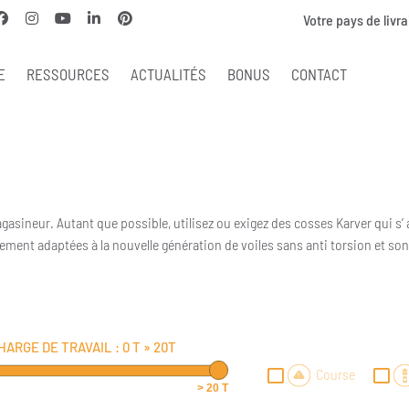
Votre pays de livra
E
RESSOURCES
ACTUALITÉS
BONUS
CONTACT
emmagasineur. Autant que possible, utilisez ou exigez des cosses Karver qui
itement adaptées à la nouvelle génération de voiles sans anti torsion et
HARGE DE TRAVAIL :
0 T
»
20T
Course
> 20 T