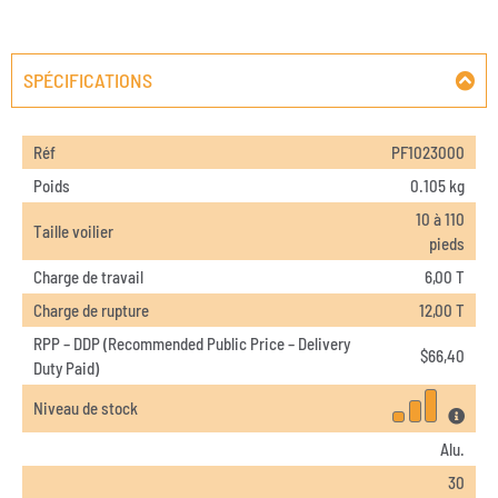
SPÉCIFICATIONS
Réf
PF1023000
Poids
0.105 kg
10 à 110
Taille voilier
pieds
Charge de travail
6,00 T
Charge de rupture
12,00 T
RPP – DDP (Recommended Public Price – Delivery
$
66,40
Duty Paid)
Niveau de stock
Alu.
30