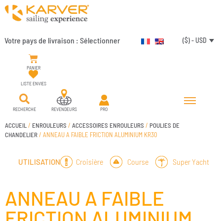
Votre pays de livraison :
Sélectionner
($) - USD
PANIER
LISTE ENVIES
RECHERCHE
REVENDEURS
PRO
ACCUEIL
/
ENROULEURS
/
ACCESSOIRES ENROULEURS
/
POULIES DE
CHANDELIER
/ ANNEAU A FAIBLE FRICTION ALUMINIUM KR30
Croisière
Course
Super Yacht
UTILISATION
ANNEAU A FAIBLE
FRICTION ALUMINIUM