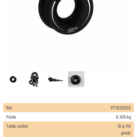
Réf
PF1023000
Poids
0.105 kg
Taille voilier
10 à 110
pieds