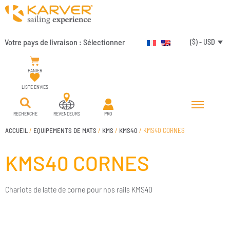
Votre pays de livraison :
Sélectionner
($) - USD
PANIER
LISTE ENVIES
RECHERCHE
REVENDEURS
PRO
ACCUEIL
/
EQUIPEMENTS DE MATS
/
KMS
/
KMS40
/ KMS40 CORNES
KMS40 CORNES
Chariots de latte de corne pour nos rails KMS40