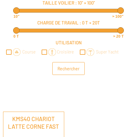
TAILLE VOILIER :
10"
»
100"
10"
> 100"
CHARGE DE TRAVAIL :
0 T
»
20T
0 T
> 20 T
UTILISATION
Course
Croisière
Super Yacht
KMS40 CHARIOT
LATTE CORNE FAST