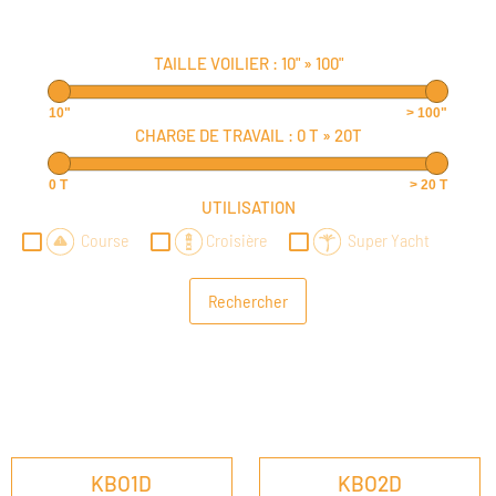
TAILLE VOILIER :
10"
»
100"
10"
> 100"
CHARGE DE TRAVAIL :
0 T
»
20T
0 T
> 20 T
UTILISATION
Course
Croisière
Super Yacht
KBO1D
KBO2D