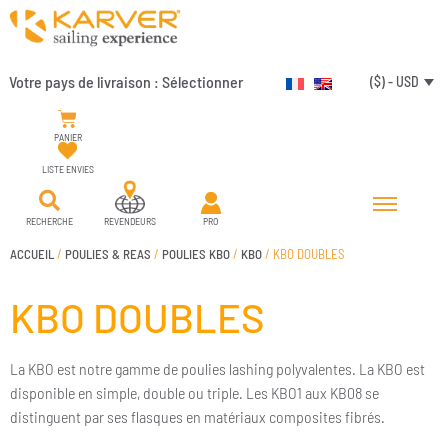
Votre pays de livraison :
Sélectionner
($) - USD
PANIER
LISTE ENVIES
RECHERCHE
REVENDEURS
PRO
ACCUEIL
/
POULIES & REAS
/
POULIES KBO
/
KBO
/ KBO DOUBLES
KBO DOUBLES
La KBO est notre gamme de poulies lashing polyvalentes. La KBO est
disponible en simple, double ou triple. Les KBO1 aux KB08 se
distinguent par ses flasques en matériaux composites fibrés.