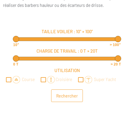
réaliser des barbers hauleur ou des écarteurs de drisse.
TAILLE VOILIER :
10"
»
100"
10"
> 100"
CHARGE DE TRAVAIL :
0 T
»
20T
0 T
> 20 T
UTILISATION
Course
Croisière
Super Yacht