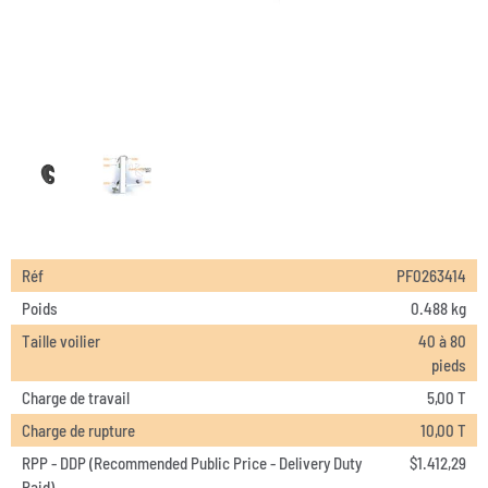
Réf
PF0263414
Poids
0.488 kg
Taille voilier
40 à 80
pieds
Charge de travail
5,00 T
Charge de rupture
10,00 T
RPP - DDP (Recommended Public Price - Delivery Duty
$
1.412,29
Paid)