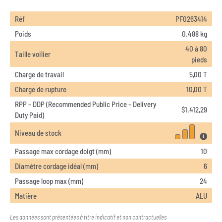
Réf
PF0263414
Poids
0.488 kg
40 à 80
Taille voilier
pieds
Charge de travail
5,00 T
Charge de rupture
10,00 T
RPP – DDP (Recommended Public Price – Delivery
$
1.412,29
Duty Paid)
Niveau de stock
Passage max cordage doigt (mm)
10
Diamètre cordage idéal (mm)
6
Passage loop max (mm)
24
Matière
ALU
Les données sont présentées à titre indicatif et non contractuelles