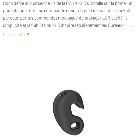
Hook dédié aux prises de ris de la GV. Le KHR s’installe sur la bôme (un
pour chaque ris) et se commande depuis le pied de mat ou le cockpit
par deux petites commandes (hookage / dehookage). L’efficacité, la
simplicité et la fiabilité du KHR inspire régulièrement les Bureaux
d’Etudes et il n’est pas rare de le voir à des applications très variées.
KHR : La fin des bosses de ris !