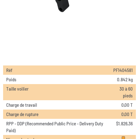
Réf
PF1404581
Poids
0.842 kg
Taille voilier
30 à 60
pieds
Charge de travail
0,00 T
Charge de rupture
0,00 T
RPP - DDP (Recommended Public Price - Delivery Duty
$
1.826,36
Paid)