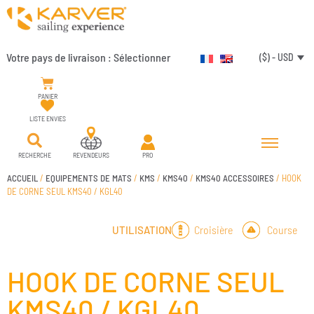
Votre pays de livraison :
Sélectionner
($) - USD
PANIER
LISTE ENVIES
RECHERCHE
REVENDEURS
PRO
ACCUEIL
/
EQUIPEMENTS DE MATS
/
KMS
/
KMS40
/
KMS40 ACCESSOIRES
/ HOOK
DE CORNE SEUL KMS40 / KGL40
Croisière
Course
UTILISATION
HOOK DE CORNE SEUL
KMS40 / KGL40