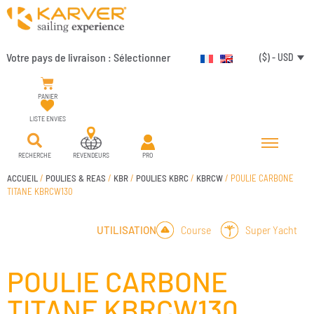
Votre pays de livraison :
Sélectionner
($) - USD
PANIER
LISTE ENVIES
RECHERCHE
REVENDEURS
PRO
ACCUEIL
/
POULIES & REAS
/
KBR
/
POULIES KBRC
/
KBRCW
/ POULIE CARBONE
TITANE KBRCW130
Course
Super Yacht
UTILISATION
POULIE CARBONE
TITANE KBRCW130