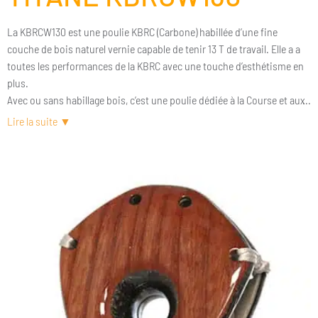
La KBRCW130 est une poulie KBRC (Carbone) habillée d’une fine
couche de bois naturel vernie capable de tenir 13 T de travail. Elle a a
toutes les performances de la KBRC avec une touche d’esthétisme en
plus.
Avec ou sans habillage bois, c’est une poulie dédiée à la Course et aux
Super Yachts. C’est une poulie lashing à très faible friction prévue
pour les plus grosses charges. Elle est à bord des Ultims, des Imocas,
et de nombreux Super Yachts. Très peu de poulies sur le marché
peuvent afficher un coefficient de friction de 2% sur des charges très
élevées. Réa titane, rouleaux titane, billes latérales en céramique et
flasques en carbone vernis. La KBRC et ses déclinaisons sont
certainement les poulies les plus performantes du marché.