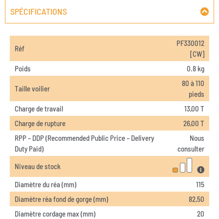
SPÉCIFICATIONS
PF330012
Réf
[CW]
Poids
0.8 kg
80 à 110
Taille voilier
pieds
Charge de travail
13,00 T
Charge de rupture
26,00 T
RPP – DDP (Recommended Public Price – Delivery
Nous
Duty Paid)
consulter
Niveau de stock
Diamètre du réa (mm)
115
Diamètre réa fond de gorge (mm)
82,50
Diamètre cordage max (mm)
20