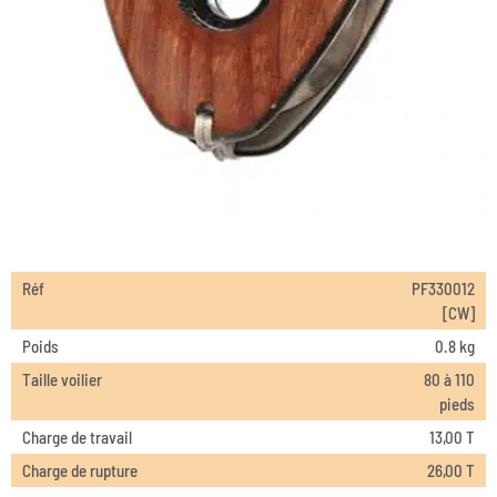
Réf
PF330012
[CW]
Poids
0.8 kg
Taille voilier
80 à 110
pieds
Charge de travail
13,00 T
Charge de rupture
26,00 T