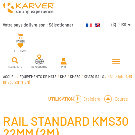
Votre pays de livraison :
Sélectionner
($) - USD
PANIER
LISTE ENVIES
RECHERCHE
REVENDEURS
PRO
ACCUEIL
/
EQUIPEMENTS DE MATS
/
KMS
/
KMS30
/
KMS30 RAILS
/ RAIL STANDARD
KMS30 22MM (2M)
Croisière
Course
UTILISATION
RAIL STANDARD KMS30
22MM (2M)