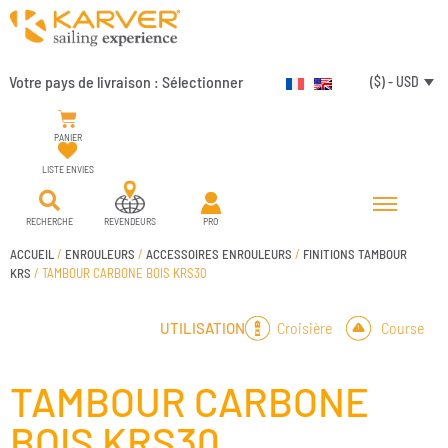
Votre pays de livraison :
Sélectionner
($) - USD
PANIER
LISTE ENVIES
RECHERCHE
REVENDEURS
PRO
ACCUEIL
/
ENROULEURS
/
ACCESSOIRES ENROULEURS
/
FINITIONS TAMBOUR
KRS
/ TAMBOUR CARBONE BOIS KRS30
Croisière
Course
UTILISATION
TAMBOUR CARBONE
BOIS KRS30