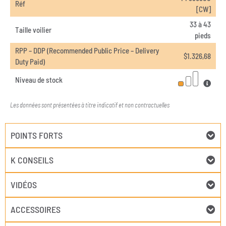
Réf
[CW]
33 à 43
Taille voilier
pieds
RPP – DDP (Recommended Public Price – Delivery
$
1.326,68
Duty Paid)
Niveau de stock
Les données sont présentées à titre indicatif et non contractuelles
POINTS FORTS
K CONSEILS
VIDÉOS
ACCESSOIRES