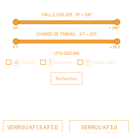
TAILLE VOILIER :
10"
»
100"
10"
> 100"
CHARGE DE TRAVAIL :
0 T
»
20T
0 T
> 20 T
UTILISATION
Course
Croisière
Super Yacht
VERROU KF1.5 KF3.0
VERROU KF3.0