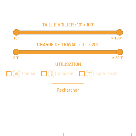
TAILLE VOILIER :
10"
»
100"
10"
> 100"
CHARGE DE TRAVAIL :
0 T
»
20T
0 T
> 20 T
UTILISATION
Course
Croisière
Super Yacht