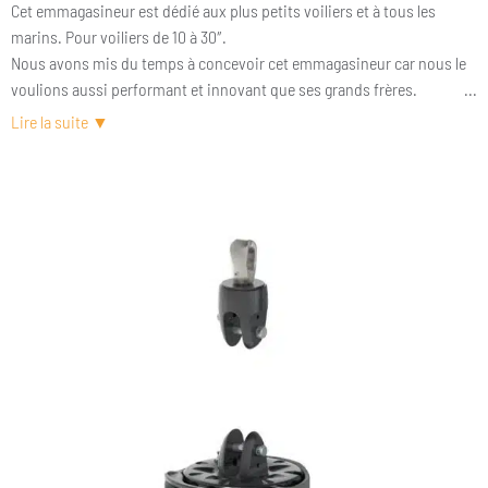
Cet emmagasineur est dédié aux plus petits voiliers et à tous les
marins. Pour voiliers de 10 à 30″.
Nous avons mis du temps à concevoir cet emmagasineur car nous le
voulions aussi performant et innovant que ses grands frères.
La plupart des petits emmagasineurs sont extremement basiques.
Fidèle à notre esprit rebelle, nous proposons donc un emmagasineur
« toutes options » avec en plus un système de fixation unique et
développé par notre bureau d’études. Nous avons fait également de
notre mieux pour maîtriser les coûts de production et proposer ainsi
un emmagasineur à un prix raisonnable.
En 2023, nous faisons évoluer le KF0.9 avec anodisation noire et une
chape légèrement plus large.