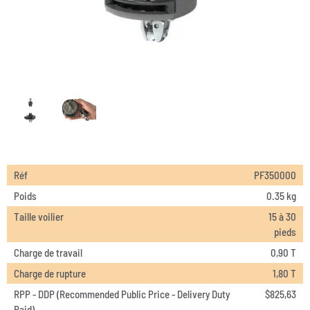
Réf
PF350000
Poids
0.35 kg
Taille voilier
15 à 30
pieds
Charge de travail
0,90 T
Charge de rupture
1,80 T
RPP - DDP (Recommended Public Price - Delivery Duty
$
825,63
Paid)