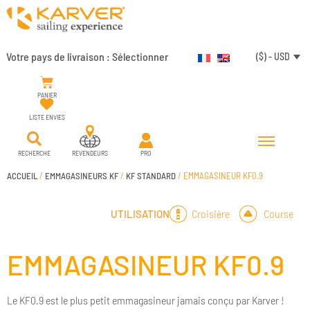
Votre pays de livraison :
Sélectionner
($) - USD
PANIER
LISTE ENVIES
RECHERCHE
REVENDEURS
PRO
ACCUEIL
/
EMMAGASINEURS KF
/
KF STANDARD
/ EMMAGASINEUR KF0.9
Croisière
Course
UTILISATION
EMMAGASINEUR KF0.9
Le KF0.9 est le plus petit emmagasineur jamais conçu par Karver !