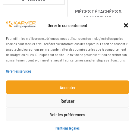
PIÈCES DÉTACHÉES &
DESTOCKAGE
EMMAGASINEURS
Gérer le consentement
Pour offrir les meilleures expériences, nous utilisons des technologies telles que les
cookies pour stocker et/ou accéder aux informations des appareils. Le fait de consentir
à ces technologies nous permettra de traiter des données telles que le comportement
de navigation ou les ID uniques sur ce site. Le fait de ne pas consentir ou de retirer son
consentement peut avoir un effet négatif sur certaines caractéristiques et fonctions.
Gérer les services
Accepter
ENTREPRISE
RESSOURCES
Refuser
CONTACT
MENTIONS LÉGALES
Voir les préférences
INSCRIPTION NEWSLETTER
Mentions légales