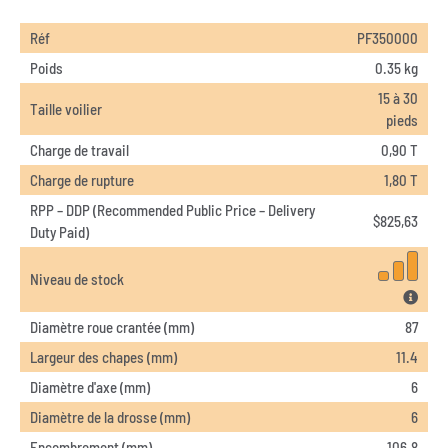
Réf
PF350000
Poids
0.35 kg
15 à 30
Taille voilier
pieds
Charge de travail
0,90 T
Charge de rupture
1,80 T
RPP – DDP (Recommended Public Price – Delivery
$
825,63
Duty Paid)
Niveau de stock
Diamètre roue crantée (mm)
87
Largeur des chapes (mm)
11.4
Diamètre d'axe (mm)
6
Diamètre de la drosse (mm)
6
Encombrement (mm)
106.8