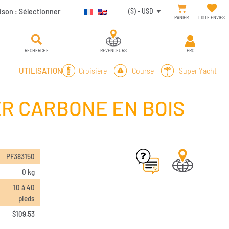
ison :
Sélectionner
($) - USD
PANIER
LISTE ENVIES
RECHERCHE
REVENDEURS
PRO
Croisière
Course
Super Yacht
UTILISATION
ER CARBONE EN BOIS
PF383150
0 kg
10 à 40
pieds
$
109,53