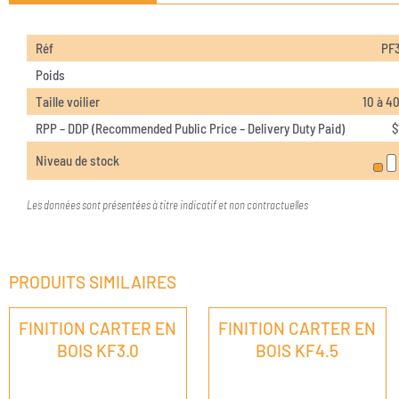
Réf
PF
Poids
Taille voilier
10 à 4
RPP – DDP (Recommended Public Price – Delivery Duty Paid)
$
Niveau de stock
Les données sont présentées à titre indicatif et non contractuelles
PRODUITS SIMILAIRES
FINITION CARTER EN
FINITION CARTER EN
BOIS KF3.0
BOIS KF4.5