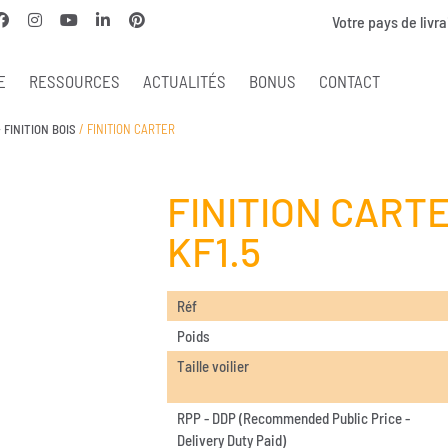
Votre pays de livra
E
RESSOURCES
ACTUALITÉS
BONUS
CONTACT
 FINITION BOIS
/ FINITION CARTER
FINITION CART
KF1.5
Réf
Poids
Taille voilier
RPP - DDP (Recommended Public Price -
Delivery Duty Paid)