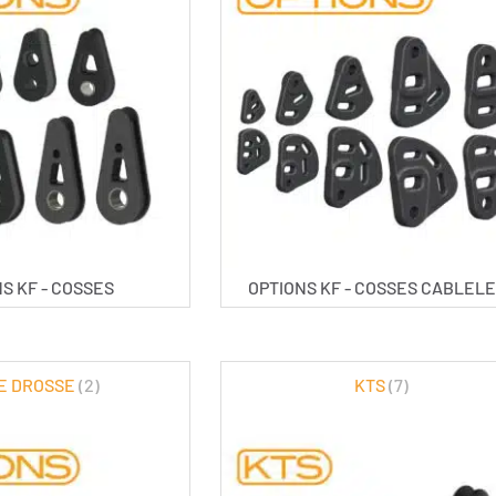
S KF - COSSES
OPTIONS KF - COSSES CABLEL
E DROSSE
(2)
KTS
(7)