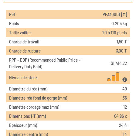
Réf
PF330001 [M]
Poids
0.205 kg
Taille voilier
20 à 110 pieds
Charge de travail
1,50 T
Charge de rupture
3,00 T
RPP – DDP (Recommended Public Price –
$
1.414,22
Delivery Duty Paid)
Niveau de stock
Diamètre du réa (mm)
49
Diamètre réa fond de gorge (mm)
36
Diamètre cordage max (mm)
12
Dimensions HT (mm)
64,86 x
Epaisseur (mm)
24,4
Diamètre centre (mm)
14