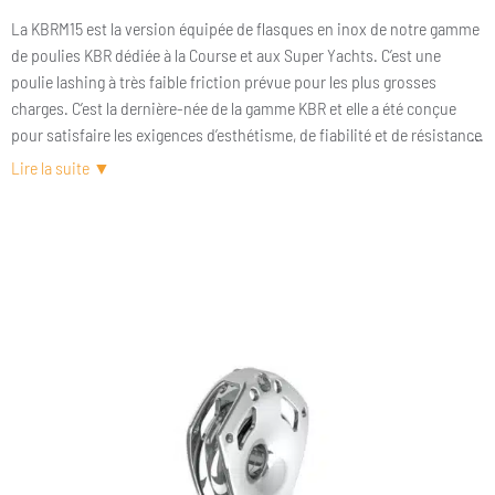
La KBRM15 est la version équipée de flasques en inox de notre gamme
de poulies KBR dédiée à la Course et aux Super Yachts. C’est une
poulie lashing à très faible friction prévue pour les plus grosses
charges. C’est la dernière-née de la gamme KBR et elle a été conçue
pour satisfaire les exigences d’esthétisme, de fiabilité et de résistance
des Super Yachts tout en étant une poulie hautes performances. Très
peu de poulies sur le marché peuvent afficher un coefficient de
friction de 2% sur des charges très élevées. Réa titane, rouleaux
titane, billes latérales en céramique et flasques en acier inoxydable
poli miroir. La KBRM est certainement la poulie Super Yacht la plus
performante du marché. Un bijou de performance.