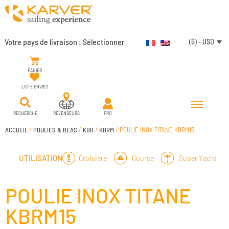
Votre pays de livraison :
Sélectionner
($) - USD
PANIER
LISTE ENVIES
RECHERCHE
REVENDEURS
PRO
ACCUEIL
/
POULIES & REAS
/
KBR
/
KBRM
/ POULIE INOX TITANE KBRM15
Croisière
Course
Super Yacht
UTILISATION
POULIE INOX TITANE
KBRM15