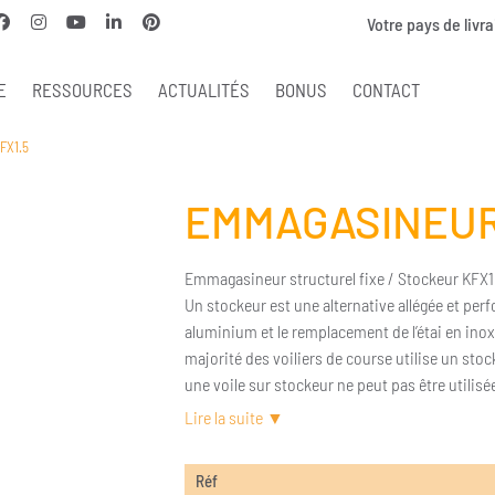
Votre pays de livra
E
RESSOURCES
ACTUALITÉS
BONUS
CONTACT
FX1.5
EMMAGASINEUR
Emmagasineur structurel fixe / Stockeur KFX1
Un stockeur est une alternative allégée et perf
aluminium et le remplacement de l’étai en inox 
majorité des voiliers de course utilise un stoc
une voile sur stockeur ne peut pas être utili
structurels sont vendus en version tambour au 
Sous sa silhouette épurée se cache un concen
Réf