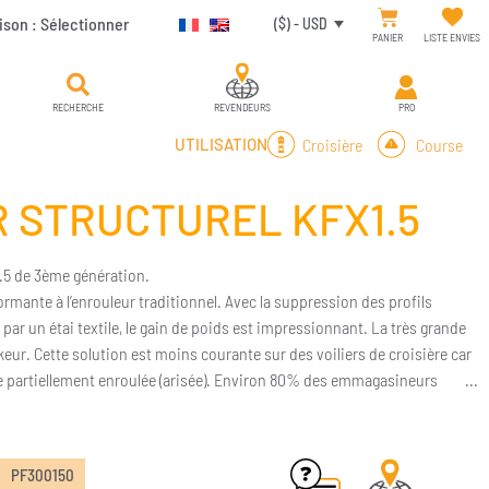
ison :
Sélectionner
($) - USD
PANIER
LISTE ENVIES
RECHERCHE
REVENDEURS
PRO
Croisière
Course
UTILISATION
 STRUCTUREL KFX1.5
.5 de 3ème génération.
ormante à l’enrouleur traditionnel. Avec la suppression des profils
par un étai textile, le gain de poids est impressionnant. La très grande
keur. Cette solution est moins courante sur des voiliers de croisière car
sée partiellement enroulée (arisée). Environ 80% des emmagasineurs
lieu de la roue crantée.
tré de technologie
PF300150