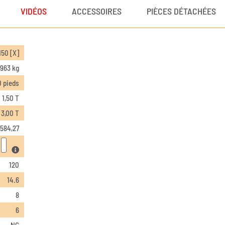
VIDÉOS
ACCESSOIRES
PIÈCES DÉTACHÉES
50 [X]
.963 kg
0 pieds
1,50 T
3,00 T
.584,27
120
14.6
8
6