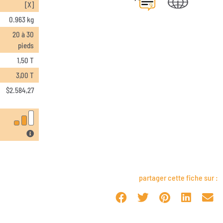
[X]
0.963 kg
20 à 30
pieds
1,50 T
3,00 T
$
2.584,27
partager cette fiche sur :