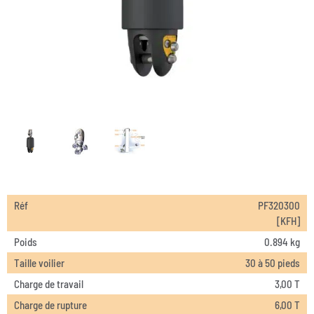
Réf
PF320300
[KFH]
Poids
0.894 kg
Taille voilier
30 à 50 pieds
Charge de travail
3,00 T
Charge de rupture
6,00 T