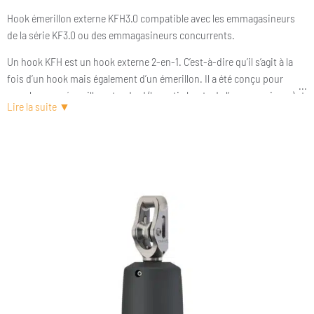
Hook émerillon externe KFH3.0 compatible avec les emmagasineurs
de la série KF3.0 ou des emmagasineurs concurrents.
Un hook KFH est un hook externe 2-en-1. C’est-à-dire qu’il s’agit à la
fois d’un hook mais également d’un émerillon. Il a été conçu pour
remplacer un émerillon standard (la partie haute de l’emmagasineur) et
s’utilise donc avec une tourelle d’emmagasineur. L’ensemble est
particulièrement léger et compact.
Inventé par Karver, le hook KFH est plus qu’éprouvé. Il équipe plus de
70 % des Imocas depuis plus de 10 ans. Il ne s’agit pas pour autant
d’un produit exclusivement réservé à la course. On le trouve de plus en
plus sur des voiliers de voyage et particulièrement des catamarans
pour leurs trinquettes ou codes 0. Si vous souhaitez en savoir plus
sur les nombreux avantages d’un hook, prenez le temps de lire notre
article KarverPedia sur ce sujet.