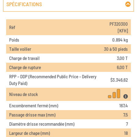
SPÉCIFICATIONS
PF320300
Réf
[KFH]
Poids
0.894 kg
Taille voilier
30 à 50 pieds
Charge de travail
3,00 T
Charge de rupture
6,00 T
RPP – DDP (Recommended Public Price – Delivery
$
3.346,62
Duty Paid)
Niveau de stock
Encombrement fermé (mm)
167,4
Passage drisse max (mm)
7,5
Diamètre drisse recommandée (mm)
7
Largeur de chape (mm)
18