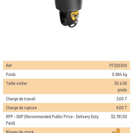
Réf
PF320300
Poids
0.894 kg
Taille voilier
30 à 50
pieds
Charge de travail
3,00 T
Charge de rupture
6,00 T
RPP - DDP (Recommended Public Price - Delivery Duty
$
2.791,50
Paid)
Niveau de stock