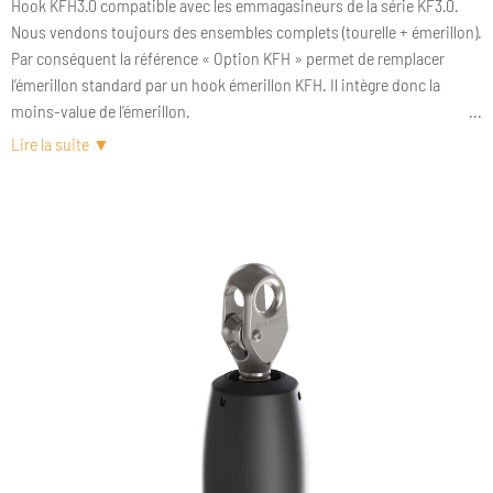
Hook KFH3.0 compatible avec les emmagasineurs de la série KF3.0.
Nous vendons toujours des ensembles complets (tourelle + émerillon).
Par conséquent la référence « Option KFH » permet de remplacer
l’émerillon standard par un hook émerillon KFH. Il intègre donc la
moins-value de l’émerillon.
Un hook KFH est un hook externe 2-en-1. C’est-à-dire qu’il s’agit à la
fois d’un hook mais également d’un émerillon. Il a été conçu pour
remplacer un émerillon standard (la partie haute de l’emmagasineur) et
s’utilise donc avec une tourelle d’emmagasineur. L’ensemble est
particulièrement léger et compact.
Inventé par Karver, le hook KFH est plus qu’éprouvé. Il équipe plus de
70 % des Imocas depuis plus de 10 ans. Il ne s’agit pas pour autant
d’un produit exclusivement réservé à la course. On le trouve de plus en
plus sur des voiliers de voyage et particulièrement des catamarans
pour leurs trinquettes ou codes 0. Si vous souhaitez en savoir plus
sur les nombreux avantages d’un hook, prenez le temps de lire notre
article KarverPedia sur ce sujet.