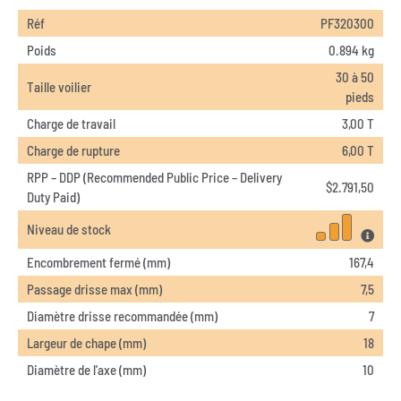
Réf
PF320300
Poids
0.894 kg
30 à 50
Taille voilier
pieds
Charge de travail
3,00 T
Charge de rupture
6,00 T
RPP – DDP (Recommended Public Price – Delivery
$
2.791,50
Duty Paid)
Niveau de stock
Encombrement fermé (mm)
167,4
Passage drisse max (mm)
7,5
Diamètre drisse recommandée (mm)
7
Largeur de chape (mm)
18
Diamètre de l'axe (mm)
10