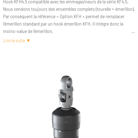
Hook KFH4.5 compatible avec les emmagasineurs de la série KF4.5.
Nous vendons toujours des ensembles complets (tourelle + émerillon).
Par conséquent la référence « Option KFH » permet de remplacer
l’émerillon standard par un hook émerillon KFH. Il intègre donc la
moins-value de l’émerillon.
Un hook KFH est un hook externe 2-en-1. C’est-à-dire qu’il s’agit à la
fois d’un hook mais également d’un émerillon. Il a été conçu pour
remplacer un émerillon standard (la partie haute de l’emmagasineur) et
s’utilise donc avec une tourelle d’emmagasineur. L’ensemble est
particulièrement léger et compact.
Inventé par Karver, le hook KFH est plus qu’éprouvé. Il équipe plus de
70 % des Imocas depuis plus de 10 ans. Il ne s’agit pas pour autant
d’un produit exclusivement réservé à la course. On le trouve de plus en
plus sur des voiliers de voyage et particulièrement des catamarans
pour leurs trinquettes ou codes 0. Si vous souhaitez en savoir plus
sur les nombreux avantages d’un hook, prenez le temps de lire notre
article KarverPedia sur ce sujet.