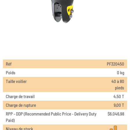
Réf
PF320450
Poids
0 kg
Taille voilier
40 à 80
pieds
Charge de travail
4,50 T
Charge de rupture
9,00 T
RPP - DDP (Recommended Public Price - Delivery Duty
$
6.046,98
Paid)
Niveau de stock