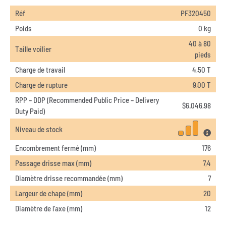
Réf
PF320450
Poids
0 kg
40 à 80
Taille voilier
pieds
Charge de travail
4,50 T
Charge de rupture
9,00 T
RPP – DDP (Recommended Public Price – Delivery
$
6.046,98
Duty Paid)
Niveau de stock
Encombrement fermé (mm)
176
Passage drisse max (mm)
7,4
Diamètre drisse recommandée (mm)
7
Largeur de chape (mm)
20
Diamètre de l'axe (mm)
12