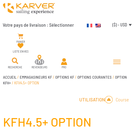
Votre pays de livraison :
Sélectionner
($) - USD
PANIER
LISTE ENVIES
RECHERCHE
REVENDEURS
PRO
ACCUEIL
/
EMMAGASINEURS KF
/
OPTIONS KF
/
OPTIONS COURANTES
/
OPTION
KFH+
/ KFH4.5+ OPTION
Course
UTILISATION
KFH4.5+ OPTION