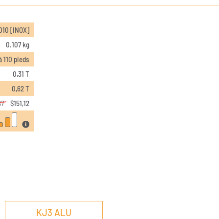
10 [INOX]
0.107 kg
à 110 pieds
0,31 T
0,62 T
87
$
151,12
KJ3 ALU