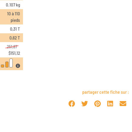
0.107 kg
10 à 110
pieds
0,31 T
0,62 T
251,87
$
151,12
partager cette fiche sur :