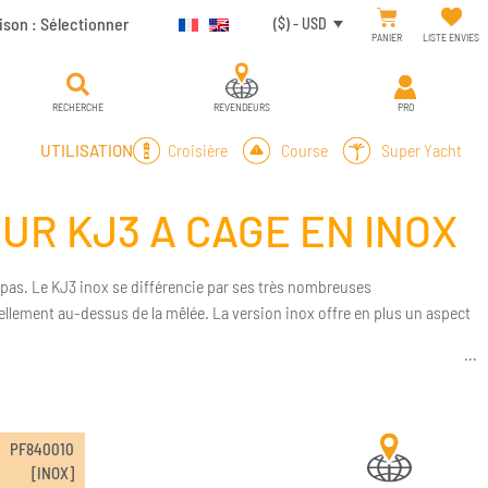
ison :
Sélectionner
($) - USD
PANIER
LISTE ENVIES
RECHERCHE
REVENDEURS
PRO
Croisière
Course
Super Yacht
UTILISATION
UR KJ3 A CAGE EN INOX
pas. Le KJ3 inox se différencie par ses très nombreuses
ellement au-dessus de la mêlée. La version inox offre en plus un aspect
PF840010
[INOX]