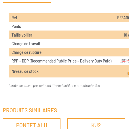
Réf
PF8400
Poids
Taille voilier
10 
Charge de travail
Charge de rupture
RPP – DDP (Recommended Public Price – Delivery Duty Paid)
251,
Niveau de stock
Les données sont présentées à titre indicatif et non contractuelles
PRODUITS SIMILAIRES
PONTET ALU
KJ2