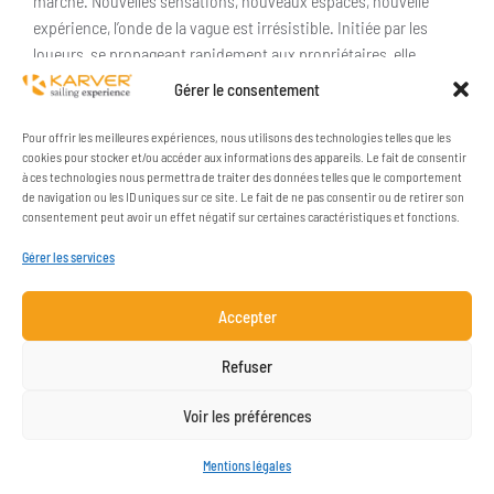
marché. Nouvelles sensations, nouveaux espaces, nouvelle
expérience, l’onde de la vague est irrésistible. Initiée par les
loueurs, se propageant rapidement aux propriétaires, elle
atteint même le monde des superyachts. ACCASTILLAGE MALIN
Gérer le consentement
POUR SECTEUR DYNAMIQUE Sans surprise, au sein d’un secteur
dynamique, libre de tout carcan idéologique, à la recherche
Pour offrir les meilleures expériences, nous utilisons des technologies telles que les
d’innovations de qualité rendant le plaisir de la navigation
cookies pour stocker et/ou accéder aux informations des appareils. Le fait de consentir
à ces technologies nous permettra de traiter des données telles que le comportement
accessible au plus grand nombre, Karver
de navigation ou les ID uniques sur ce site. Le fait de ne pas consentir ou de retirer son
consentement peut avoir un effet négatif sur certaines caractéristiques et fonctions.
Gérer les services
Accepter
Refuser
Voir les préférences
Mentions légales